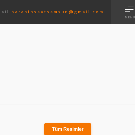
ail
baraninsaatsamsun@gmail.com
MEN
Tüm Resimler